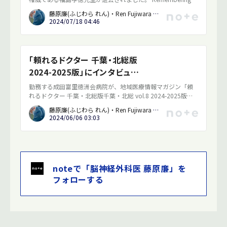
akanori FukushimaWe in Duke Neurosurgery are saddened by
藤原廉(ふじわら れん)・Ren Fujiwara / 脳神経外科医・Neurosurgeon
the news of the deathneurosurgery.duke.edu
2024/07/18 04:46
「頼れるドクター 千葉・北総版
2024-2025版」にインタビュー
が掲載されました
勤務する成田富里徳洲会病院が、地域医療情報マガジン「頼
れるドクター 千葉・北総版千葉・北総 vol.8 2024-2025版」
（ギミック発行、2024年3月）に紹介されました。成田富里
藤原廉(ふじわら れん)・Ren Fujiwara / 脳神経外科医・Neurosurgeon
徳洲会病院の脳神経外科について、私のインタビューが91
2024/06/06 03:03
ページに掲載されています。
noteで「脳神経外科医 藤原廉」を
フォローする