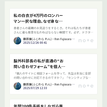
私の白衣が4万円のロンハー
マン一択な理由。なぜ身なりに
こだわるのか。
患者さんの最期のお見送りをするとき。それは私たちが患者
さんに最も敬意を払わねばならない瞬間です。必ず、ドクター
コートと言われる白衣を着て、ボタンは全て止める。せめて、
藤原廉(ふじわら れん)・Ren Fujiwara / 脳神経外科医・Neurosurgeon
ご家族にもきちんとした医師が担当していたと思っていただ
2025/12/26 00:41
くことができれば…という思いもあります。
脳外科部長の私が直通の“お
問い合わせフォーム”を個人サ
イトに開いた理由──「誰一人
「個人のサイトに相談フォームを作って、先生は本当に全部
取り残されない治療」のために
の問い合わせに対応できるのですか？」「センシティブな個
人情報を取り扱う自覚はありますか？」私のWebサイトを開
藤原廉(ふじわら れん)・Ren Fujiwara / 脳神経外科医・Neurosurgeon
設したのは2024年6月のこと。その前から誰でも症状や手術
2025/07/29 12:33
後に気軽に相談ができるようにしたいとお問い合わせフォー
ムの設置を計画していました。しかし、Webの制作担当から
のこのような問いに自信をもって答えることができず、お問
い合わせフォームの準備はしたものの、公開することができ
年間200件手術をしながら専