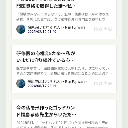
ませんでした。
門医資格を取得した話〜私の
脳神経外科専門医・脳神経血
「試験休みなんてやらないぞ」無事、後期研修（今の専攻医
管内治療専門医試験攻略法〜
研修）を終えた翌年度。次は脳神経外科専門医を取得しなけ
ればというときのことです。指導医の先生に言われました。
藤原廉(ふじわら れん)・Ren Fujiwara / 脳神経外科医・Neurosurgeon
2025/02/10 01:40
研修医の心構え5カ条〜私が
いまだに守り続けている心構
え〜
医学部を卒業し、医師国家試験に合格したら、次に待ってい
るのが臨床研修です。診療に携わる医師になるためには必ず
受けなければならないと法律で定められている2年間の研修で
藤原廉(ふじわら れん)・Ren Fujiwara / 脳神経外科医・Neurosurgeon
あり、基本的な診療能力を身につけるだけるだけでなく、医
2024/08/17 23:19
師としての人格を養い、社会的役割を認識するための期間で
す（厚生労働省「医師臨床研修指導ガイドライン－2020 年度
版－」を参照）。臨床研修が終わると、3年以上の専門医を目
指した研修が待っています。私自身、研修医だった6年間に学
今の私を形作ったゴッドハン
んだことが今の自分の方向性を決めたとも思いますし、研修
ド福島孝徳先生からいただい
医時代の過ごし方がその後を大きく左右すると思っていま
す。
た教え
2024年3月、“ゴッドハンド”と呼ばれた脳神経外科の世界的
権威である福島孝徳先生が逝去されました。 Remembering T