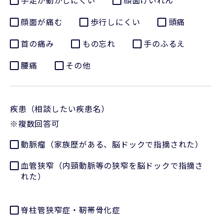
手足が動かしにくい
顔面けいれん
顔面が痛む
歩行しにくい
頭痛
首の痛み
もの忘れ
手のふるえ
腰痛
その他
疾患（相談したい疾患名）
※複数回答可
動脈瘤（家族歴がある、脳ドックで指摘された）
血管狭窄（内頸動脈等の狭窄を脳ドックで指摘さ
れた）
脊柱管狭窄症・靭帯骨化症