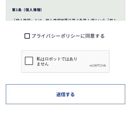
第1条（個人情報）
「個人情報」とは，個人情報保護法第２条第１項にいう「個人
情報」を指すものとし，生存する個人に関する情報であって，
当該情報に含まれる氏名，生年月日，住所，電話番号，連絡先
プライバシーポリシーに同意する
その他の記述等により特定の個人を識別できる情報及び容貌，
指紋，声紋にかかるデータ，及び健康保険証の保険者番号など
の当該情報単体から特定の個人を識別できる情報（個人識別情
報）を指します。
第2条（個人情報の収集方法）
当社は，ユーザーが問い合わせをする際に氏名，電話番号，住
所，性別，生年月日およびメールアドレスなどの個人情報をお
尋ねすることがあります。
第3条（個人情報を収集・利用する目的）
当社が個人情報を収集・利用する目的は，以下のとおりです。
1.当社サービスの提供・運営のため
2.ユーザーからのお問い合わせに回答するため（本人確認を行